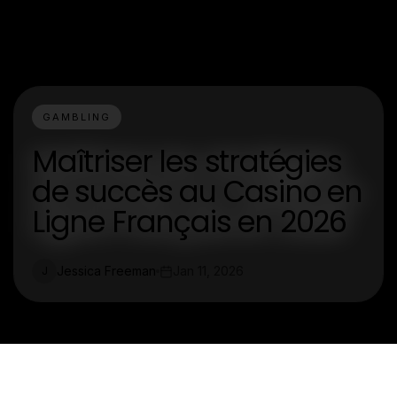
GAMBLING
Maîtriser les stratégies
de succès au Casino en
Ligne Français en 2026
Jessica Freeman
Jan 11, 2026
J