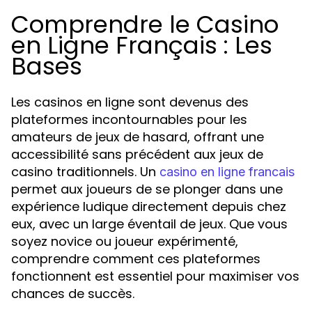
Comprendre le Casino
en Ligne Français : Les
Bases
Les casinos en ligne sont devenus des
plateformes incontournables pour les
amateurs de jeux de hasard, offrant une
accessibilité sans précédent aux jeux de
casino traditionnels. Un
casino en ligne francais
permet aux joueurs de se plonger dans une
expérience ludique directement depuis chez
eux, avec un large éventail de jeux. Que vous
soyez novice ou joueur expérimenté,
comprendre comment ces plateformes
fonctionnent est essentiel pour maximiser vos
chances de succès.