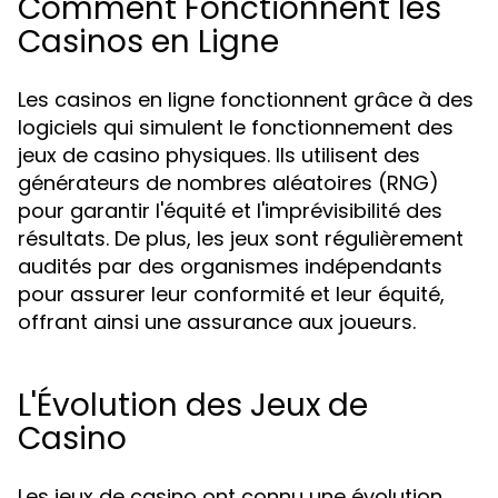
Comment Fonctionnent les
Casinos en Ligne
Les casinos en ligne fonctionnent grâce à des
logiciels qui simulent le fonctionnement des
jeux de casino physiques. Ils utilisent des
générateurs de nombres aléatoires (RNG)
pour garantir l'équité et l'imprévisibilité des
résultats. De plus, les jeux sont régulièrement
audités par des organismes indépendants
pour assurer leur conformité et leur équité,
offrant ainsi une assurance aux joueurs.
L'Évolution des Jeux de
Casino
Les jeux de casino ont connu une évolution